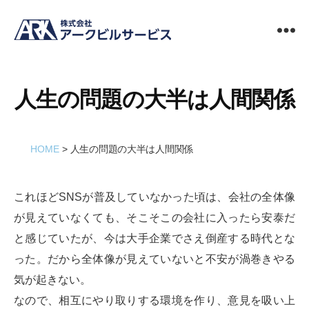
ビ
ル
メ
ン
人生の問題の大半は人間関係
テ
ナ
ン
HOME
人生の問題の大半は人間関係
ス
清
掃
これほどSNSが普及していなかった頃は、会社の全体像
の
ア
が見えていなくても、そこそこの会社に入ったら安泰だ
ー
と感じていたが、今は大手企業でさえ倒産する時代とな
ク
ビ
った。だから全体像が見えていないと不安が渦巻きやる
ル
気が起きない。
サ
なので、相互にやり取りする環境を作り、意見を吸い上
ー