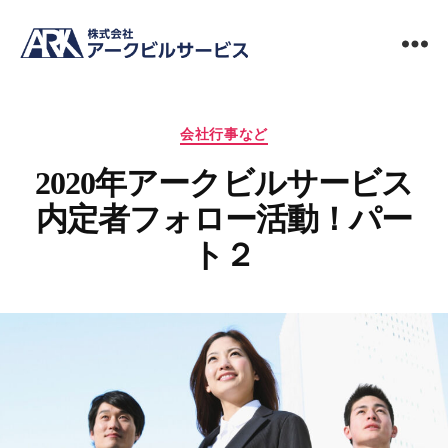
ビ
ル
メ
カ
ン
会社行事など
テ
テ
2020年アークビルサービス
ゴ
ナ
リ
ン
内定者フォロー活動！パー
ー
ス
清
ト２
掃
の
ア
ー
ク
ビ
ル
サ
ー