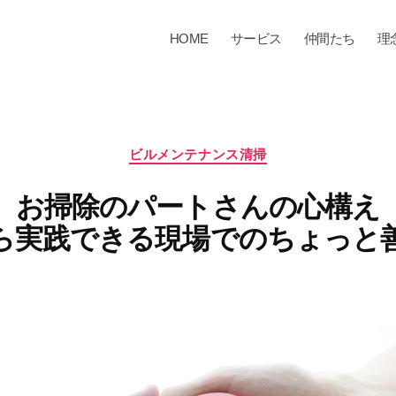
HOME
サービス
仲間たち
理
カ
ビルメンテナンス清掃
テ
ゴ
お掃除のパートさんの心構え
リ
ー
ら実践できる現場でのちょっと