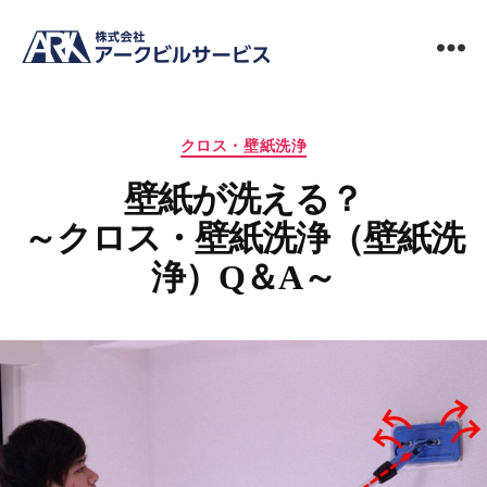
ビ
ル
メ
カ
ン
クロス・壁紙洗浄
テ
テ
壁紙が洗える？
ゴ
ナ
リ
ン
～クロス・壁紙洗浄（壁紙洗
ー
ス
清
浄）Q＆A～
掃
の
ア
ー
ク
ビ
ル
サ
ー