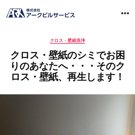
ビ
ル
メ
カ
ン
クロス・壁紙洗浄
テ
テ
クロス・壁紙のシミでお困
ゴ
ナ
リ
ン
りのあなたへ・・・そのク
ー
ス
清
ロス・壁紙、再生します！
掃
の
ア
ー
ク
ビ
ル
サ
ー